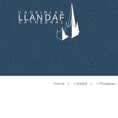
Mynd i'r cynnwys
Home
»
Addoli
»
Priodasau,