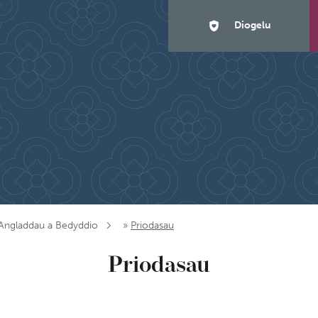
Diogelu
 Angladdau a Bedyddio
»
Priodasau
Priodasau