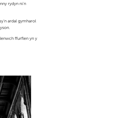
nny rydyn ni’n
(sy’n ardal gymharol
cyson.
enwch ffurflen yn y