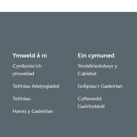
Ymweld â ni
Ein cymuned
Cynllunio’ch
Ymddiriedolwyr y
ymweliad
Cabidwl
Teithiau Addysgiadol
Grŵpiau’r Gadeirlan
Teithiau
Cyfleoedd
Gwirfoddoli
Hanes y Gadeirlan