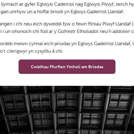
llymach ar gyfer Eglwysi Cadeiriol nag Eglwysi Plwyf, serch hy
an unrhyw un a hoffai briodi yn Eglwys Gadeiriol Llandaf.
 angen i chi neu eich dyweddi fyw o fewn ffiniau Plwyf Llandaf 
 i un ohonoch chi fod ar y Gofrestr Etholiadol neu’n addolwr 
rdeb mewn cynnal eich priodas yn Eglwys Gadeiriol Llandaf, ll
’r clerigwyr yn cysylltu â chi.
Cwblhau Ffurflen Ymholi am Briodas