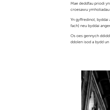
Mae deddfau priodi yn 
croesawu ymholiadau g
Yn gyffredinol, byddai
fach) neu byddai angen
Os oes gennych ddiddo
ddolen isod a bydd un o