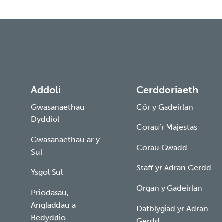
Addoli
Cerddoriaeth
Gwasanaethau
Côr y Gadeirlan
Dyddiol
Corau’r Majestas
Gwasanaethau ar y
Corau Gwadd
Sul
Staff yr Adran Gerdd
Ysgol Sul
Organ y Gadeirlan
Priodasau,
Angladdau a
Datblygiad yr Adran
Bedyddio
Gerdd