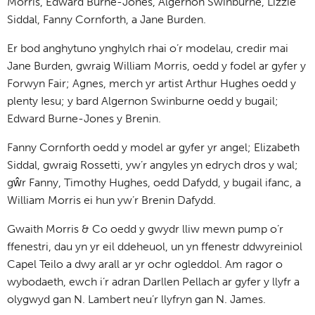
Morris, Edward Burne-Jones, Algernon Swinburne, Lizzie
Siddal, Fanny Cornforth, a Jane Burden.
Er bod anghytuno ynghylch rhai o’r modelau, credir mai
Jane Burden, gwraig William Morris, oedd y fodel ar gyfer y
Forwyn Fair; Agnes, merch yr artist Arthur Hughes oedd y
plenty Iesu; y bard Algernon Swinburne oedd y bugail;
Edward Burne-Jones y Brenin.
Fanny Cornforth oedd y model ar gyfer yr angel; Elizabeth
Siddal, gwraig Rossetti, yw’r angyles yn edrych dros y wal;
gŵr Fanny, Timothy Hughes, oedd Dafydd, y bugail ifanc, a
William Morris ei hun yw’r Brenin Dafydd.
Gwaith Morris & Co oedd y gwydr lliw mewn pump o’r
ffenestri, dau yn yr eil ddeheuol, un yn ffenestr ddwyreiniol
Capel Teilo a dwy arall ar yr ochr ogleddol. Am ragor o
wybodaeth, ewch i’r adran Darllen Pellach ar gyfer y llyfr a
olygwyd gan N. Lambert neu’r llyfryn gan N. James.