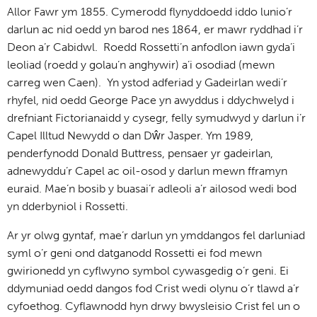
Allor Fawr ym 1855. Cymerodd flynyddoedd iddo lunio’r
darlun ac nid oedd yn barod nes 1864, er mawr ryddhad i’r
Deon a’r Cabidwl. Roedd Rossetti’n anfodlon iawn gyda’i
leoliad (roedd y golau’n anghywir) a’i osodiad (mewn
carreg wen Caen). Yn ystod adferiad y Gadeirlan wedi’r
rhyfel, nid oedd George Pace yn awyddus i ddychwelyd i
drefniant Fictorianaidd y cysegr, felly symudwyd y darlun i’r
Capel Illtud Newydd o dan Dŵr Jasper. Ym 1989,
penderfynodd Donald Buttress, pensaer yr gadeirlan,
adnewyddu’r Capel ac oil-osod y darlun mewn fframyn
euraid. Mae’n bosib y buasai’r adleoli a’r ailosod wedi bod
yn dderbyniol i Rossetti.
Ar yr olwg gyntaf, mae’r darlun yn ymddangos fel darluniad
syml o’r geni ond datganodd Rossetti ei fod mewn
gwirionedd yn cyflwyno symbol cywasgedig o’r geni. Ei
ddymuniad oedd dangos fod Crist wedi olynu o’r tlawd a’r
cyfoethog. Cyflawnodd hyn drwy bwysleisio Crist fel un o