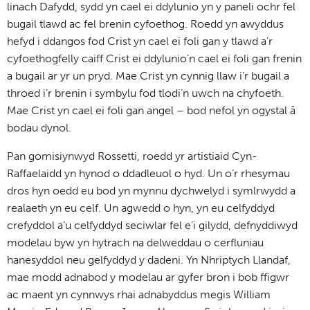
linach Dafydd, sydd yn cael ei ddylunio yn y paneli ochr fel
bugail tlawd ac fel brenin cyfoethog. Roedd yn awyddus
hefyd i ddangos fod Crist yn cael ei foli gan y tlawd a’r
cyfoethogfelly caiff Crist ei ddylunio’n cael ei foli gan frenin
a bugail ar yr un pryd. Mae Crist yn cynnig llaw i’r bugail a
throed i’r brenin i symbylu fod tlodi’n uwch na chyfoeth.
Mae Crist yn cael ei foli gan angel – bod nefol yn ogystal â
bodau dynol.
Pan gomisiynwyd Rossetti, roedd yr artistiaid Cyn-
Raffaelaidd yn hynod o ddadleuol o hyd. Un o’r rhesymau
dros hyn oedd eu bod yn mynnu dychwelyd i symlrwydd a
realaeth yn eu celf. Un agwedd o hyn, yn eu celfyddyd
crefyddol a’u celfyddyd seciwlar fel e’i gilydd, defnyddiwyd
modelau byw yn hytrach na delweddau o cerfluniau
hanesyddol neu gelfyddyd y dadeni. Yn Nhriptych Llandaf,
mae modd adnabod y modelau ar gyfer bron i bob ffigwr
ac maent yn cynnwys rhai adnabyddus megis William