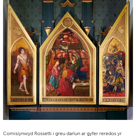
Comisiynwyd Rossetti i greu darlun ar gyfer reredos yr