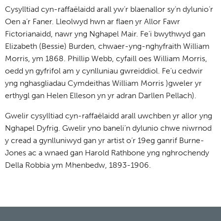
Cysylltiad cyn-raffaëlaidd arall yw’r blaenallor sy’n dylunio’r
Oen a’r Faner. Lleolwyd hwn ar flaen yr Allor Fawr
Fictorianaidd, nawr yng Nghapel Mair. Fe’i bwythwyd gan
Elizabeth (Bessie) Burden, chwaer-yng-nghyfraith William
Morris, ym 1868. Phillip Webb, cyfaill oes William Morris,
oedd yn gyfrifol am y cynlluniau gwreiddiol. Fe’u cedwir
yng nghasgliadau Cymdeithas William Morris )gweler yr
erthygl gan Helen Elleson yn yr adran Darllen Pellach).
Gwelir cysylltiad cyn-raffaëlaidd arall uwchben yr allor yng
Nghapel Dyfrig. Gwelir yno baneli’n dylunio chwe niwrnod
y cread a gynlluniwyd gan yr artist o’r 19eg ganrif Burne-
Jones ac a wnaed gan Harold Rathbone yng nghrochendy
Della Robbia ym Mhenbedw, 1893-1906.