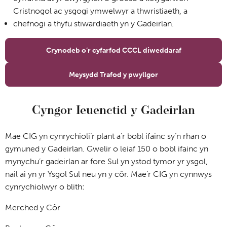
Cristnogol ac ysgogi ymwelwyr a thwristiaeth, a
chefnogi a thyfu stiwardiaeth yn y Gadeirlan.
Crynodeb o’r cyfarfod CCCL diweddaraf
Meysydd Trafod y pwyllgor
Cyngor Ieuenctid y Gadeirlan
Mae CIG yn cynrychioli’r plant a’r bobl ifainc sy’n rhan o
gymuned y Gadeirlan. Gwelir o leiaf 150 o bobl ifainc yn
mynychu’r gadeirlan ar fore Sul yn ystod tymor yr ysgol,
nail ai yn yr Ysgol Sul neu yn y côr. Mae’r CIG yn cynnwys
cynrychiolwyr o blith:
Merched y Côr