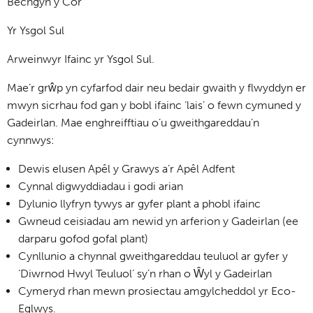
Bechgyn y Côr
Yr Ysgol Sul
Arweinwyr Ifainc yr Ysgol Sul.
Mae’r grŵp yn cyfarfod dair neu bedair gwaith y flwyddyn er
mwyn sicrhau fod gan y bobl ifainc ‘lais’ o fewn cymuned y
Gadeirlan. Mae enghreifftiau o’u gweithgareddau’n
cynnwys:
Dewis elusen Apêl y Grawys a’r Apêl Adfent
Cynnal digwyddiadau i godi arian
Dylunio llyfryn tywys ar gyfer plant a phobl ifainc
Gwneud ceisiadau am newid yn arferion y Gadeirlan (ee
darparu gofod gofal plant)
Cynllunio a chynnal gweithgareddau teuluol ar gyfer y
‘Diwrnod Hwyl Teuluol’ sy’n rhan o Ŵyl y Gadeirlan
Cymeryd rhan mewn prosiectau amgylcheddol yr Eco-
Eglwys.