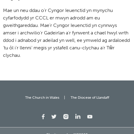
Mae un neu ddau o’r Cyngor Ieuenctid yn mynychu
cyfarfodydd yr CCCL er mwyn adrodd am eu
gweithgareddau. Mae’r Cyngor Ieuenctid yn cynnwys
amser i archwilio’r Gadeirlan a’r fynwent a chael hwyl wrth
ddod i adnabod yr adeilad yn well, ee ymweld ag ardaloedd
‘tu ôl i’r llenni’ megis yr ystafell canu-clychau a’r Tŵr
clychau.
The Church in Wales
The Diocese of Llandaff