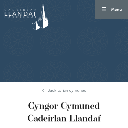
Mynd i'r cynnwys
Menu
Back to Ein cymuned
Cyngor Cymuned
Cadeirlan Llandaf