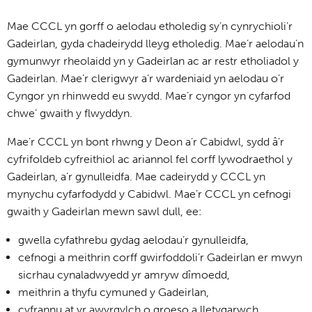
Mae CCCL yn gorff o aelodau etholedig sy’n cynrychioli’r
Gadeirlan, gyda chadeirydd lleyg etholedig. Mae’r aelodau’n
gymunwyr rheolaidd yn y Gadeirlan ac ar restr etholiadol y
Gadeirlan. Mae’r clerigwyr a’r wardeniaid yn aelodau o’r
Cyngor yn rhinwedd eu swydd. Mae’r cyngor yn cyfarfod
chwe’ gwaith y flwyddyn.
Mae’r CCCL yn bont rhwng y Deon a’r Cabidwl, sydd â’r
cyfrifoldeb cyfreithiol ac ariannol fel corff lywodraethol y
Gadeirlan, a’r gynulleidfa. Mae cadeirydd y CCCL yn
mynychu cyfarfodydd y Cabidwl. Mae’r CCCL yn cefnogi
gwaith y Gadeirlan mewn sawl dull, ee:
gwella cyfathrebu gydag aelodau’r gynulleidfa,
cefnogi a meithrin corff gwirfoddoli’r Gadeirlan er mwyn
sicrhau cynaladwyedd yr amryw dîmoedd,
meithrin a thyfu cymuned y Gadeirlan,
cyfrannu at yr awyrgylch o groeso a lletygarwch