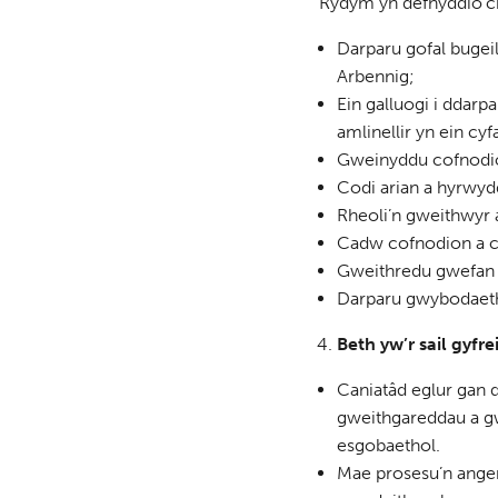
Rydym yn defnyddio’ch
Darparu gofal bugei
Arbennig;
Ein galluogi i ddar
amlinellir yn ein cy
Gweinyddu cofnodio
Codi arian a hyrwyd
Rheoli’n gweithwyr 
Cadw cofnodion a c
Gweithredu gwefan C
Darparu gwybodaeth
Beth yw’r sail gyfr
Caniatâd eglur gan 
gweithgareddau a g
esgobaethol.
Mae prosesu’n angen