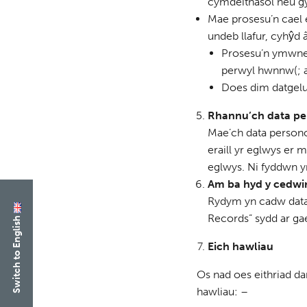
cymdeithasol neu g
Mae prosesu’n cael 
undeb llafur, cyhŷd 
Prosesu’n ymwneu
perwyl hwnnw(; 
Does dim datgelu 
Rhannu’ch data pe
Mae’ch data personol
eraill yr eglwys er
eglwys. Ni fyddwn yn
Am ba hyd y cedwir
Rydym yn cadw data 
Records” sydd ar ga
Switch to English
Eich hawliau
Os nad oes eithriad d
hawliau: –