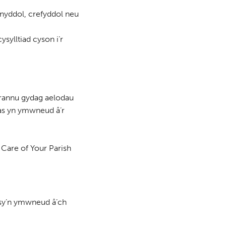
onyddol, crefyddol neu
ylltiad cyson i’r
i rannu gydag aelodau
pas yn ymwneud â’r
 Care of Your Parish
 sy’n ymwneud â’ch