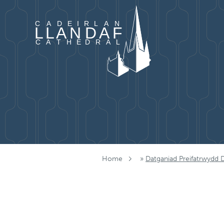
Mynd i'r cynnwys
Home
»
Datganiad Preifatrwydd 