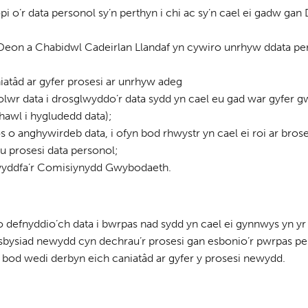
pi o’r data personol sy’n perthyn i chi ac sy’n cael ei gadw ga
 Deon a Chabidwl Cadeirlan Llandaf yn cywiro unrhyw ddata pe
iatâd ar gyfer prosesi ar unrhyw adeg
heolwr data i drosglwyddo’r data sydd yn cael eu gad war gyfer g
 hawl i hygludedd data);
o anghywirdeb data, i ofyn bod rhwystr yn cael ei roi ar brose
u prosesi data personol;
Swyddfa’r Comisiynydd Gwybodaeth.
efnyddio’ch data i bwrpas nad sydd yn cael ei gynnwys yn yr
bysiad newydd cyn dechrau’r prosesi gan esbonio’r pwrpas per
 bod wedi derbyn eich caniatâd ar gyfer y prosesi newydd.