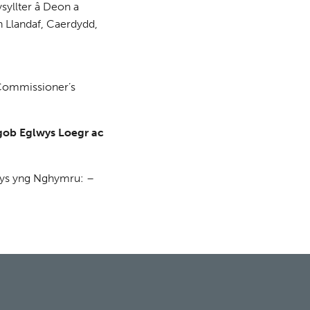
syllter â Deon a
 Llandaf, Caerdydd,
 Commissioner’s
gob Eglwys Loegr ac
wys yng Nghymru: –