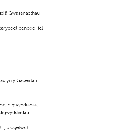
eud â Gwasanaethau
earyddol benodol fel
;
u yn y Gadeirlan.
ion, digwyddiadau,
ddigwyddiadau
th, diogelwch