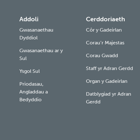
Addoli
Cerddoriaeth
Gwasanaethau
Côr y Gadeirlan
Dyddiol
Corau’r Majestas
Gwasanaethau ar y
Corau Gwadd
Sul
Staff yr Adran Gerdd
Ysgol Sul
Organ y Gadeirlan
Priodasau,
Angladdau a
Datblygiad yr Adran
Bedyddio
Gerdd