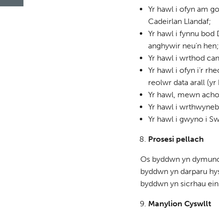
Yr hawl i ofyn am go
Cadeirlan Llandaf;
Yr hawl i fynnu bod
anghywir neu’n hen;
Yr hawl i wrthod can
Yr hawl i ofyn i’r r
reolwr data arall (yr
Yr hawl, mewn achos 
Yr hawl i wrthwyneb
Yr hawl i gwyno i 
Prosesi pellach
Os byddwn yn dymuno d
byddwn yn darparu hys
byddwn yn sicrhau ein
Manylion Cyswllt