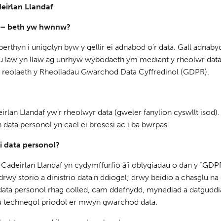
eirlan Llandaf
l – beth yw hwnnw?
erthyn i unigolyn byw y gellir ei adnabod o’r data. Gall adnaby
 law yn llaw ag unrhyw wybodaeth ym mediant y rheolwr data
 reolaeth y Rheoliadau Gwarchod Data Cyffredinol (GDPR).
lan Llandaf yw’r rheolwyr data (gweler fanylion cyswllt isod).
data personol yn cael ei brosesi ac i ba bwrpas.
i data personol?
adeirlan Llandaf yn cydymffurfio â’i oblygiadau o dan y “GD
drwy storio a dinistrio data’n ddiogel; drwy beidio a chasglu
ata personol rhag colled, cam ddefnydd, mynediad a datguddi
u technegol priodol er mwyn gwarchod data.