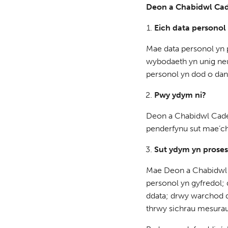
Deon a Chabidwl Cad
Eich data persono
Mae data personol yn p
wybodaeth yn unig neu
personol yn dod o dan
Pwy ydym ni?
Deon a Chabidwl Cadeir
penderfynu sut mae’ch 
Sut ydym yn proses
Mae Deon a Chabidwl C
personol yn gyfredol; 
ddata; drwy warchod d
thrwy sichrau mesura