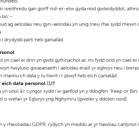
ytundeb;
ei weithredu gan gorff nid-er-elw gyda nod gwleidyddol, athr
â bo:–
d ag aelodau neu gyn-aelodau yn unig (neu rhai sydd mewn cys
a
i drydydd parti heb ganiatâd.
rsonol
 yn cael ei drin yn gwbl gyfrinachol ac mi fydd ond yn cael e
 mwyn hwyluso gwasanaeth i aelodau eraill yr eglwys neu i bwr
 rhannu’ch data y tu hwnt i’r plwyf heb eich caniatâd.
 eich data personol
[1]
?
yn unol â’r cyngor sydd i’w ganfod yn y ddogfen “Keep or Bin:
el o wefan yr Eglwys yng Nghymru [gweler y ddolen isod].
an y rheoliadau GDPR, rydych yn meddu ar yr hawliau canlynol