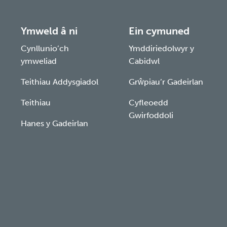
Ymweld â ni
Ein cymuned
Cynllunio’ch
Ymddiriedolwyr y
ymweliad
Cabidwl
Teithiau Addysgiadol
Grŵpiau’r Gadeirlan
Teithiau
Cyfleoedd
Gwirfoddoli
Hanes y Gadeirlan