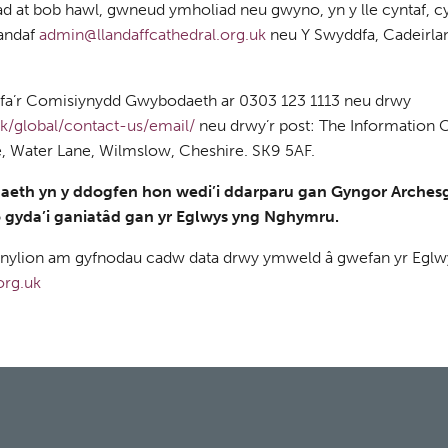
 at bob hawl, gwneud ymholiad neu gwyno, yn y lle cyntaf, cy
landaf
admin@llandaffcathedral.org.uk
neu Y Swyddfa, Cadeirlan
ddfa’r Comisiynydd Gwybodaeth ar 0303 123 1113 neu drwy
uk/global/contact-us/email/
neu drwy’r post: The Information
e, Water Lane, Wilmslow, Cheshire. SK9 5AF.
daeth yn y ddogfen hon wedi’i ddarparu gan Gyngor Arches
o gyda’i ganiatâd gan yr Eglwys yng Nghymru.
 fanylion am gyfnodau cadw data drwy ymweld â gwefan yr Egl
rg.uk