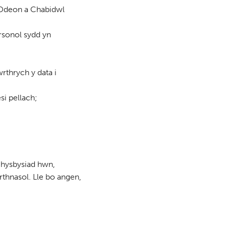
n Ddeon a Chabidwl
rsonol sydd yn
wrthrych y data i
si pellach;
 hysbysiad hwn,
thnasol. Lle bo angen,