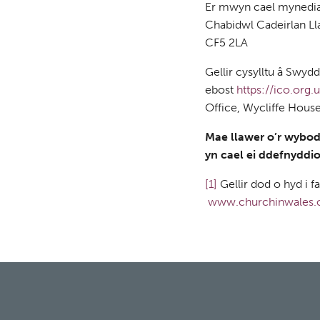
Er mwyn cael mynediad
Chabidwl Cadeirlan L
CF5 2LA
Gellir cysylltu â Swy
ebost
https://ico.org.
Office, Wycliffe Hous
Mae llawer o’r wybo
yn cael ei ddefnyddi
[1]
Gellir dod o hyd i
www.churchinwales.o