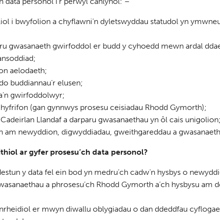
 data personol i’r perwyl canlynol: –
liol i bwyfolion a chyflawni’n dyletswyddau statudol yn ymwn
paru gwasanaeth gwirfoddol er budd y cyhoedd mewn ardal dda
fansoddiad;
n aelodaeth;
do buddiannau’r elusen;
a’n gwirfoddolwyr;
hyfrifon (gan gynnwys prosesu ceisiadau Rhodd Gymorth);
adeirlan Llandaf a darparu gwasanaethau yn ôl cais unigolion
 am newyddion, digwyddiadau, gweithgareddau a gwasanaetha
eithiol ar gyfer prosesu’ch data personol?
destun y data fel ein bod yn medru’ch cadw’n hysbys o newydd
wasanaethau a phrosesu’ch Rhodd Gymorth a’ch hysbysu am 
rheidiol er mwyn diwallu oblygiadau o dan ddeddfau cyflogae