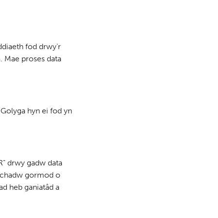
ddiaeth fod drwy’r
. Mae proses data
 Golyga hyn ei fod yn
PR” drwy gadw data
 na chadw gormod o
ad heb ganiatâd a